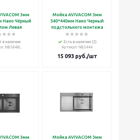
VIVACOM 3мм
Мойка AVIVACOM 3мм
м Нано Чёрный
540*440мм Нано Черный
лом Левая
подстольного монтажа
т в наличии
Есть в наличии (2)
ул
: NB5848L
Артикул
: NB5444
15 093
руб.
/шт
VIVACOM 3мм
Мойка AVIVACOM 3мм