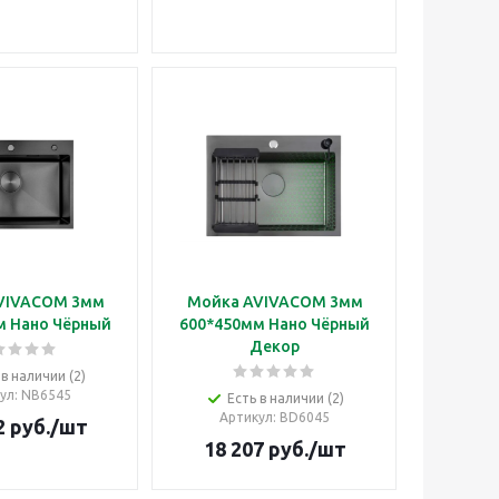
VIVACOM 3мм
Мойка AVIVACOM 3мм
м Нано Чёрный
600*450мм Нано Чёрный
Декор
 в наличии (2)
ул
: NB6545
Есть в наличии (2)
Артикул
: BD6045
2
руб.
/шт
18 207
руб.
/шт