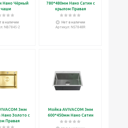
м Нано Чёрный
780*480мм Нано Сатин с
 чаши
крылом Правая
т в наличии
Нет в наличии
ул
: NB7845-2
Артикул
: NS7848R
VIVACOM 3мм
Мойка AVIVACOM 3мм
 Нано Золото с
600*450мм Нано Сатин
ом Правая