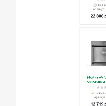
Нет в
Артикул
:
22 808
р
Мойка AVI
500*450мм 
Есть в 
Артикул
12 719
р