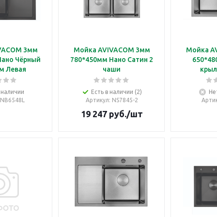
VACOM 3мм
Мойка AVIVACOM 3мм
Мойка A
Нано Чёрный
780*450мм Нано Сатин 2
650*48
м Левая
чаши
крыл
 наличии
Есть в наличии (2)
Не
: NB6548L
Артикул
: NS7845-2
Арти
19 247
руб.
/шт