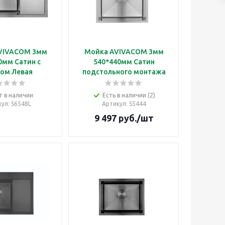
VIVACOM 3мм
Мойка AVIVACOM 3мм
0мм Сатин с
540*440мм Сатин
ом Левая
подстольного монтажа
т в наличии
Есть в наличии (2)
кул
: S6548L
Артикул
: S5444
9 497
руб.
/шт