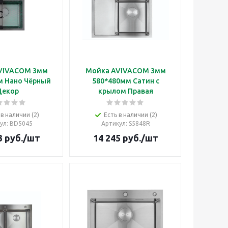
VIVACOM 3мм
Мойка AVIVACOM 3мм
м Нано Чёрный
580*480мм Сатин с
Декор
крылом Правая
 в наличии (2)
Есть в наличии (2)
ул
: BD5045
Артикул
: S5848R
3
руб.
/шт
14 245
руб.
/шт