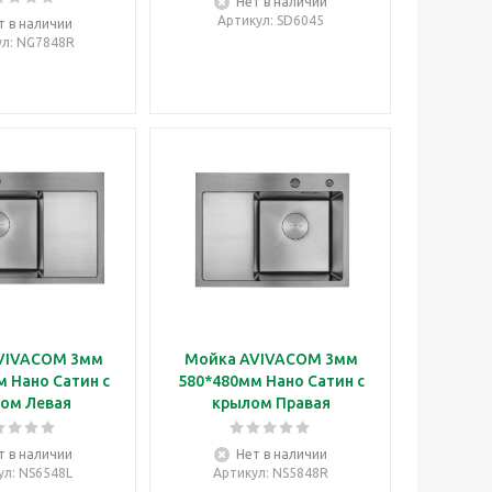
Нет в наличии
Артикул
: SD6045
т в наличии
ул
: NG7848R
VIVACOM 3мм
Мойка AVIVACOM 3мм
 Нано Сатин с
580*480мм Нано Сатин с
ом Левая
крылом Правая
т в наличии
Нет в наличии
ул
: NS6548L
Артикул
: NS5848R