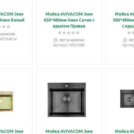
VACOM 3мм
Мойка AVIVACOM 3мм
Мойка A
 Нано Белый
650*480мм Нано Сатин с
580*480м
крылом Правая
с кры
 наличии
 WF7848-W
Нет в наличии
Не
Артикул
: NS6548R
Артик
VACOM 3мм
Мойка AVIVACOM 3мм
Мойка A