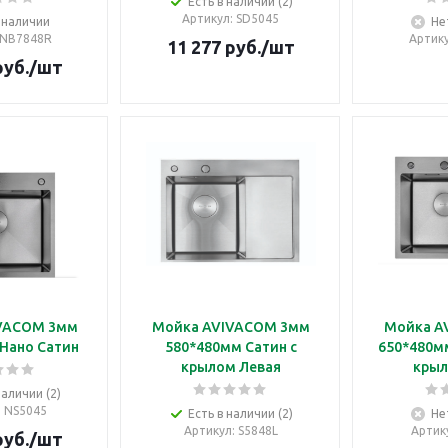
Есть в наличии (2)
Артикул
: SD5045
 наличии
Не
 NB7848R
Артик
11 277
руб.
/шт
уб.
/шт
VACOM 3мм
Мойка AVIVACOM 3мм
Мойка A
Нано Сатин
580*480мм Сатин с
650*480мм
крылом Левая
крыл
наличии (2)
: NS5045
Есть в наличии (2)
Не
Артикул
: S5848L
Артик
уб.
/шт