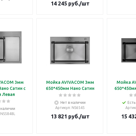
14 245
руб.
/шт
VACOM 3мм
Мойка AVIVACOM 3мм
Мойка A
ано Сатин с
650*450мм Нано Сатин
650*450м
 Левая
Нет в наличии
Есть
Артикул
: NS6545
Артик
 наличии
: NS5848L
13 821
руб.
/шт
15 43