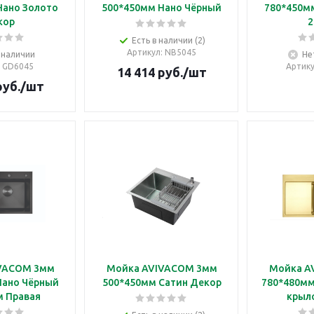
Нано Золото
500*450мм Нано Чёрный
780*450м
кор
2
Есть в наличии (2)
Артикул
: NB5045
 наличии
Не
: GD6045
Артик
14 414
руб.
/шт
уб.
/шт
VACOM 3мм
Мойка AVIVACOM 3мм
Мойка A
Нано Чёрный
500*450мм Сатин Декор
780*480мм
м Правая
крыл