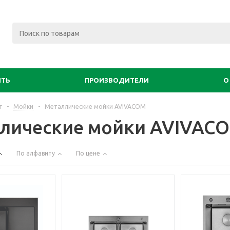
ИТЬ
ПРОИЗВОДИТЕЛИ
О
г
-
Мойки
-
Металлические мойки AVIVACOM
лические мойки AVIVAC
По алфавиту
По цене