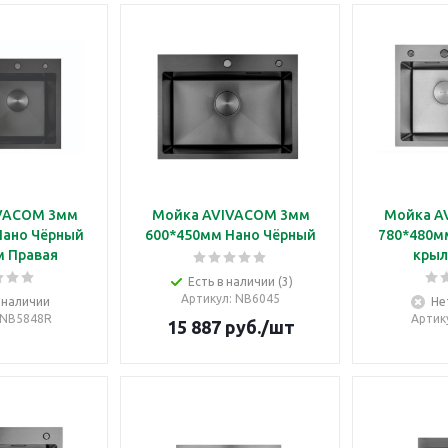
VACOM 3мм
Мойка AVIVACOM 3мм
Мойка A
Нано Чёрный
600*450мм Нано Чёрный
780*480мм
м Правая
крыл
Есть в наличии (3)
Артикул
: NB6045
 наличии
Не
 NB5848R
Артик
15 887
руб.
/шт