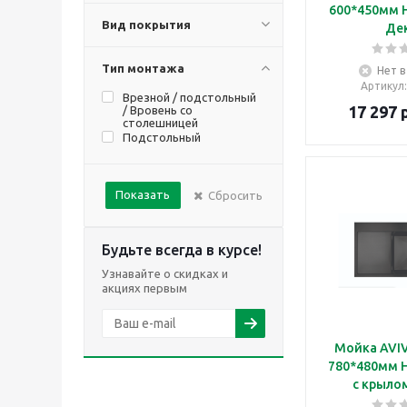
600*450мм 
Вид покрытия
Де
Тип монтажа
Нет в
Артикул
Врезной / подстольный
17 297
р
/ Вровень со
столешницей
Подстольный
Показать
Сбросить
Будьте всегда в курсе!
Узнавайте о скидках и
акциях первым
Мойка AVI
780*480мм 
с крыло