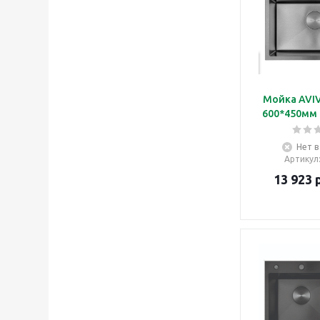
Мойка AVI
600*450мм 
Нет в
Артикул
13 923
р