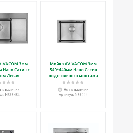
VIVACOM 3мм
Мойка AVIVACOM 3мм
 Нано Сатин с
540*440мм Нано Сатин
ом Левая
подстольного монтажа
т в наличии
Нет в наличии
ул
: NS7848L
Артикул
: NS5444