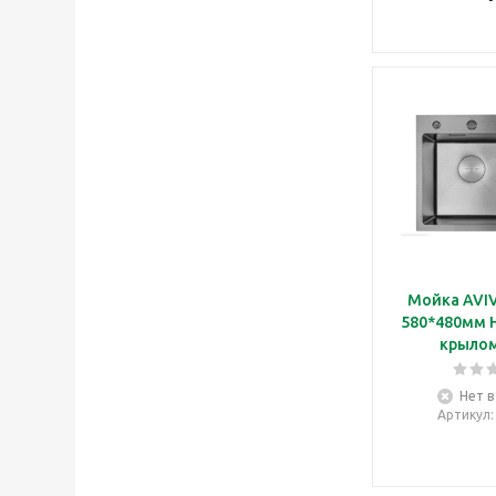
Мойка AVI
580*480мм Н
крылом
Нет в
Артикул