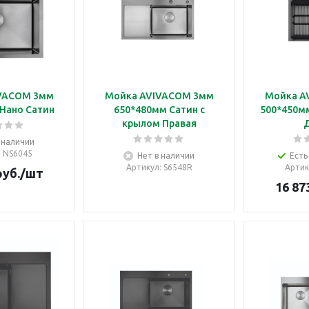
VACOM 3мм
Мойка AVIVACOM 3мм
Мойка A
Нано Сатин
650*480мм Сатин с
500*450м
крылом Правая
 наличии
: NS6045
Нет в наличии
Есть
Артикул
: S6548R
Артик
уб.
/шт
16 87