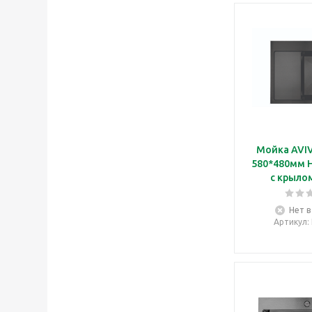
Мойка AVI
580*480мм 
с крыло
Нет в
Артикул
: