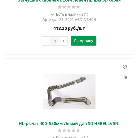
Заглушка основная BLUM Левая HL для SD серая
Есть в наличии (1)
Артикул
: 21L8001 ABDLV5HGR
418.20
руб.
/шт
В корзину
HL-рычаг 400-550мм Левый для SD HEBELLV5NI
Есть в наличии (1)