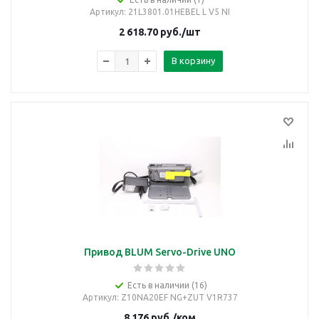
Артикул
: 21L3801.01HEBEL L V5 NI
2 618.70
руб.
/шт
В корзину
Привод BLUM Servo-Drive UNO
Есть в наличии (16)
Артикул
: Z10NA20EF NG+ZUT V1R737
8 176
руб.
/ком