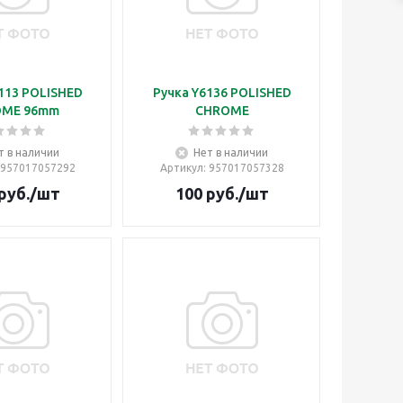
113 POLISHED
Ручка Y6136 POLISHED
OME 96mm
CHROME
т в наличии
Нет в наличии
 957017057292
Артикул
: 957017057328
руб.
/шт
100
руб.
/шт