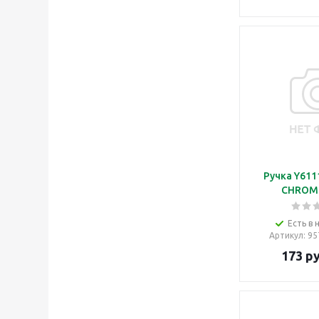
Ручка Y611
CHROM
Есть в 
Артикул
: 9
173
ру