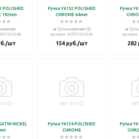
1 POLISHED
Ручка Y6152 POLISHED
Ручка Y6
 192mm
CHROME 64mm
CHRO
 наличии
Есть в наличии (5)
Есть
57017057340
Артикул
: 957017057343
Артикул
:
б.
/шт
154
руб.
/шт
282
SATIN NICKEL
Ручка Y6124 POLISHED
Ручка Y6
mm
CHROME
CHR