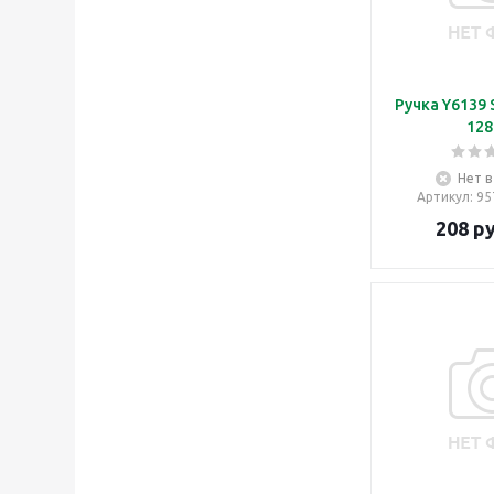
Ручка Y6139 
12
Нет в
Артикул
: 9
208
ру