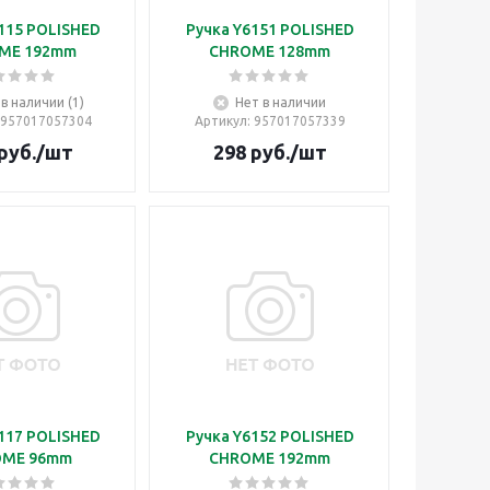
115 POLISHED
Ручка Y6151 POLISHED
ME 192mm
CHROME 128mm
 в наличии (1)
Нет в наличии
 957017057304
Артикул
: 957017057339
руб.
/шт
298
руб.
/шт
117 POLISHED
Ручка Y6152 POLISHED
OME 96mm
CHROME 192mm