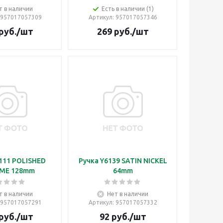
т в наличии
Есть в наличии (1)
 957017057309
Артикул
: 957017057346
руб.
/шт
269
руб.
/шт
111 POLISHED
Ручка Y6139 SATIN NICKEL
ME 128mm
64mm
т в наличии
Нет в наличии
 957017057291
Артикул
: 957017057332
руб.
/шт
92
руб.
/шт