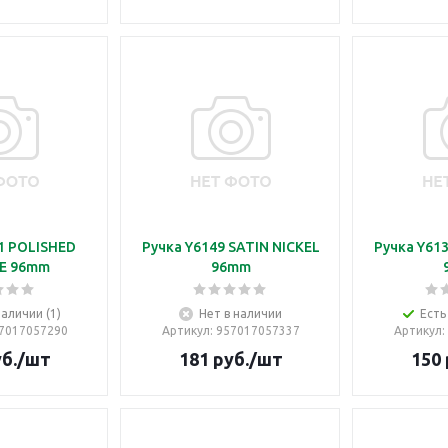
1 POLISHED
Ручка Y6149 SATIN NICKEL
Ручка Y613
E 96mm
96mm
наличии (1)
Нет в наличии
Есть
57017057290
Артикул
: 957017057337
Артикул
:
б.
/шт
181
руб.
/шт
150