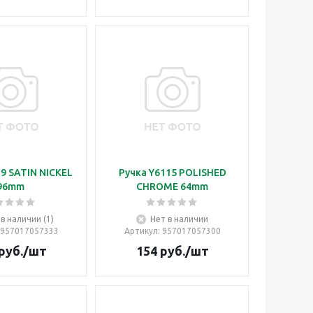
9 SATIN NICKEL
Ручка Y6115 POLISHED
96mm
CHROME 64mm
 в наличии (1)
Нет в наличии
 957017057333
Артикул
: 957017057300
руб.
/шт
154
руб.
/шт