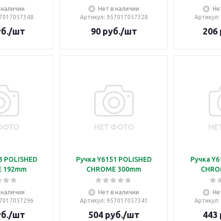
 наличии
Нет в наличии
Не
57017057348
Артикул
: 957017057328
Артикул
:
б.
/шт
90
руб.
/шт
206
3 POLISHED
Ручка Y6151 POLISHED
Ручка Y6
 192mm
CHROME 300mm
CHRO
 наличии
Нет в наличии
Не
57017057296
Артикул
: 957017057341
Артикул
:
б.
/шт
504
руб.
/шт
443