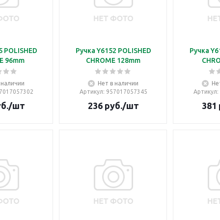
5 POLISHED
Ручка Y6152 POLISHED
Ручка Y6
E 96mm
CHROME 128mm
CHR
 наличии
Нет в наличии
Не
57017057302
Артикул
: 957017057345
Артикул
:
б.
/шт
236
руб.
/шт
381