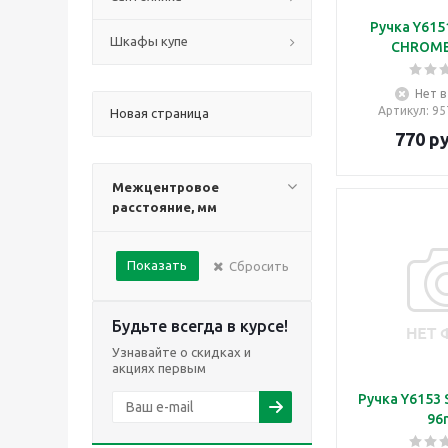
Ручка Y615
Шкафы купе
CHROME
Нет в
Артикул
: 9
Новая страница
770
ру
Межцентровое
расстояние, мм
Показать
Сбросить
Будьте всегда в курсе!
Узнавайте о скидках и
акциях первым
Ручка Y6153 
96