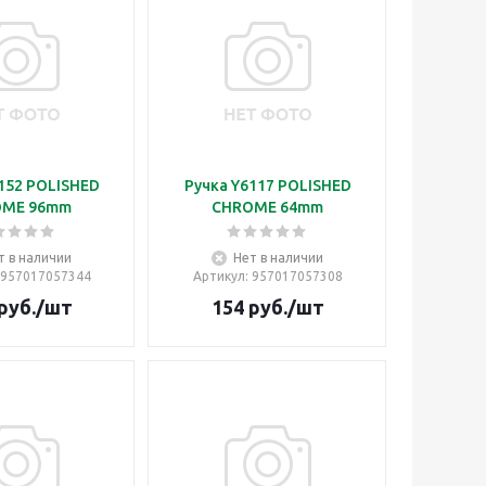
152 POLISHED
Ручка Y6117 POLISHED
OME 96mm
CHROME 64mm
т в наличии
Нет в наличии
 957017057344
Артикул
: 957017057308
руб.
/шт
154
руб.
/шт