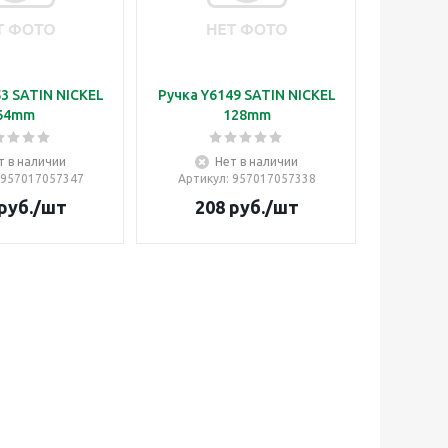
3 SATIN NICKEL
Ручка Y6149 SATIN NICKEL
64mm
128mm
т в наличии
Нет в наличии
 957017057347
Артикул
: 957017057338
руб.
/шт
208
руб.
/шт