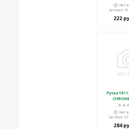
Нет в
Артикул
: 9
222
ру
Ручка Y611
CHROME
Нет в
Артикул
: 9
284
ру