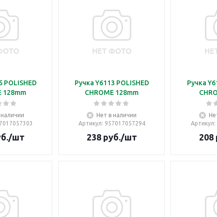
5 POLISHED
Ручка Y6113 POLISHED
Ручка Y6
 128mm
CHROME 128mm
CHR
 наличии
Нет в наличии
Не
57017057303
Артикул
: 957017057294
Артикул
:
б.
/шт
238
руб.
/шт
208