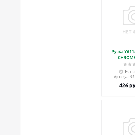
Ручка Y611
CHROME
Нет в
Артикул
: 9
426
ру