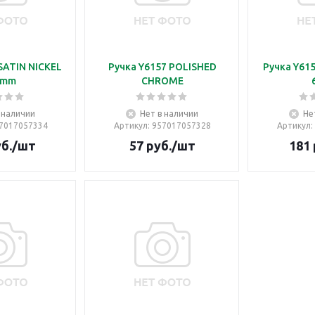
SATIN NICKEL
Ручка Y6157 POLISHED
Ручка Y615
8mm
CHROME
 наличии
Нет в наличии
Не
57017057334
Артикул
: 957017057328
Артикул
:
б.
/шт
57
руб.
/шт
181