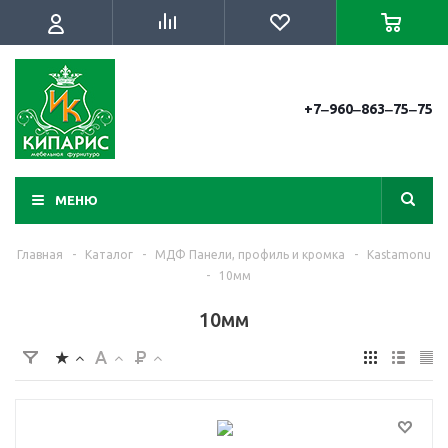
+7‒960‒863‒75‒75
МЕНЮ
Главная
-
Каталог
-
МДФ Панели, профиль и кромка
-
Kastamonu
-
10мм
10мм