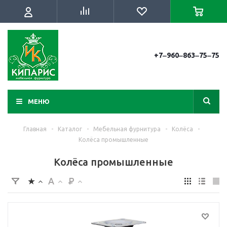
+7‒960‒863‒75‒75
МЕНЮ
Главная
-
Каталог
-
Мебельная фурнитура
-
Колёса
-
Колёса промышленные
Колёса промышленные